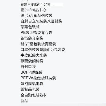
產(chǎn)品中心
復(fù)合食品包裝袋
自封自立包裝袋八邊封袋
茶葉包裝袋
PE袋四指袋背心袋
鋁箔袋真空袋
醫(yī)藥包裝袋膏藥袋
口罩包裝袋防護(hù)包裝袋
牛皮紙袋大米袋
獸藥袋飼料袋
自封口袋
BOPP膠條袋
PEEVA拉鏈袋服裝袋
氣泡膜氣泡袋
紙制品包裝
全自動包裝卷材
新品