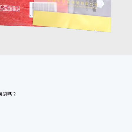
袋嗎？