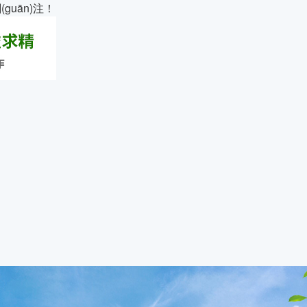
guān)注！