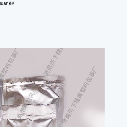
uān)鍵