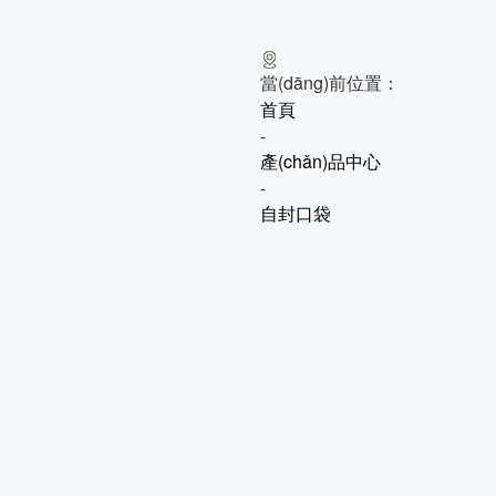
當(dāng)前位置：
首頁
-
產(chǎn)品中心
-
自封口袋