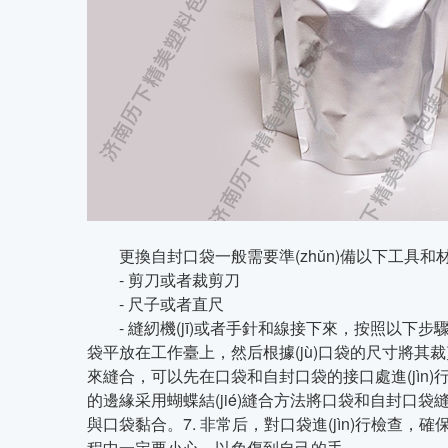
更換自封口袋一般需要準(zhǔn)備以下工具和材
- 剪刀或者裁剪刀
- 尺子或者直尺
- 縫紉機(jī)或者手針和線接下來，按照以下步
袋平放在工作臺上，然后根據(jù)口袋的尺寸將其裁剪
來縫合，可以先在口袋和自封口袋的接口處進(jìn)行一些預
的邊緣采用蝴蝶結(jié)縫合方法將口袋和自封口袋縫合在一
與口袋黏合。7. 非常后，對口袋進(jìn)行檢
程中一定要小心，以免傷到自己的手。