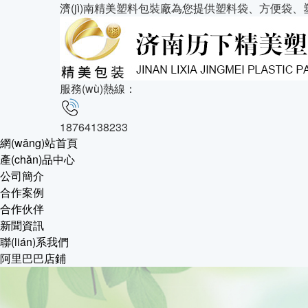
濟(jì)南精美塑料包裝廠為您提供塑料袋、方便袋、塑料袋
服務(wù)熱線：
18764138233
網(wǎng)站首頁
產(chǎn)品中心
公司簡介
合作案例
合作伙伴
新聞資訊
聯(lián)系我們
阿里巴巴店鋪