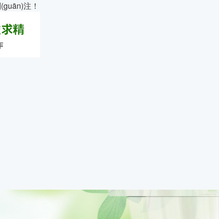
n)注！