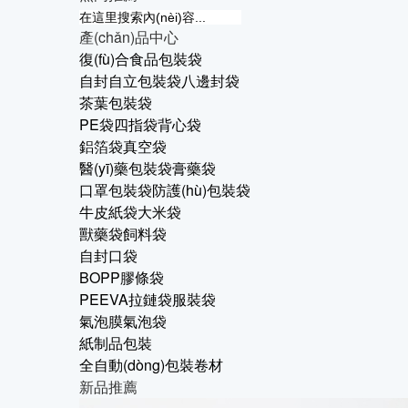
產(chǎn)品中心
復(fù)合食品包裝袋
自封自立包裝袋八邊封袋
茶葉包裝袋
PE袋四指袋背心袋
鋁箔袋真空袋
醫(yī)藥包裝袋膏藥袋
口罩包裝袋防護(hù)包裝袋
牛皮紙袋大米袋
獸藥袋飼料袋
自封口袋
BOPP膠條袋
PEEVA拉鏈袋服裝袋
氣泡膜氣泡袋
紙制品包裝
全自動(dòng)包裝卷材
新品推薦