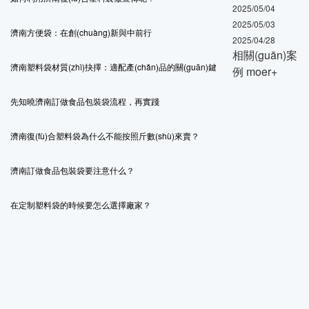
2025/05/04
2025/05/03
濟南方便袋：在創(chuàng)新與中前行
2025/04/28
相關(guān)案
濟南塑料袋材質(zhì)抉擇：適配產(chǎn)品的關(guān)鍵
例
moer+
先知曉濟南訂做食品包裝袋流程，再實踐
濟南復(fù)合塑料袋為什么不能按照斤數(shù)來賣？
濟南訂做食品包裝袋要注意什么？
在定制塑料袋的時候要怎么選擇廠家？